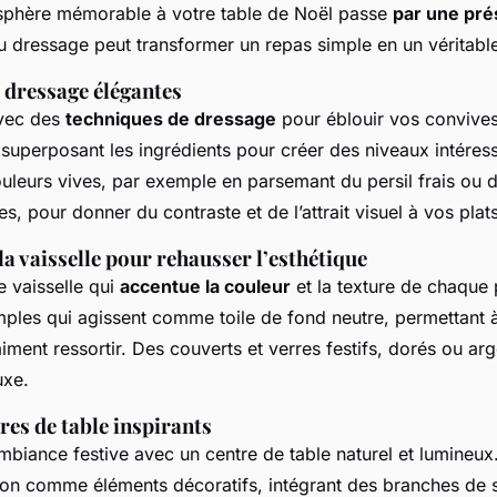
sphère mémorable à votre table de Noël passe
par une pré
 du dressage peut transformer un repas simple en un véritabl
 dressage élégantes
vec des
techniques de dressage
pour éblouir vos convive
 superposant les ingrédients pour créer des niveaux intéres
uleurs vives, par exemple en parsemant du persil frais ou 
es, pour donner du contraste et de l’attrait visuel à vos plats
 la vaisselle pour rehausser l’esthétique
e vaisselle qui
accentue la couleur
et la texture de chaque 
imples qui agissent comme toile de fond neutre, permettant 
aiment ressortir. Des couverts et verres festifs, dorés ou arg
uxe.
res de table inspirants
biance festive avec un centre de table naturel et lumineux.
on comme éléments décoratifs, intégrant des branches de 