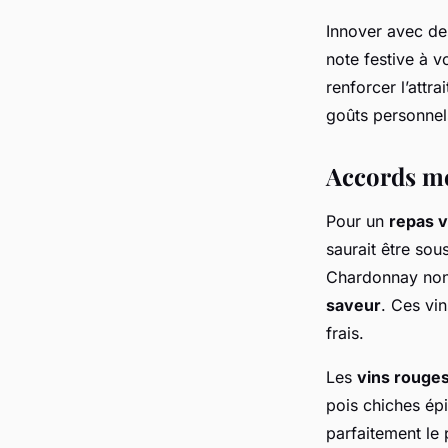
Innover avec d
note festive à v
renforcer l’attr
goûts personnel
Accords met
Pour un
repas 
saurait être sou
Chardonnay non 
saveur
. Ces vi
frais.
Les
vins rouges
pois chiches ép
parfaitement le