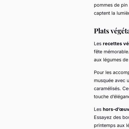
pommes de pin 
captent la lumiè
Plats végé
Les
recettes v
fête mémorable.
aux légumes de 
Pour les accomp
musquée avec un
caramélisés. Ce
touche d’élégan
Les
hors-d’œu
Essayez des bou
printemps aux l