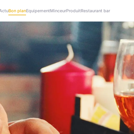
Actu
Bon plan
Equipement
Minceur
Produit
Restaurant bar