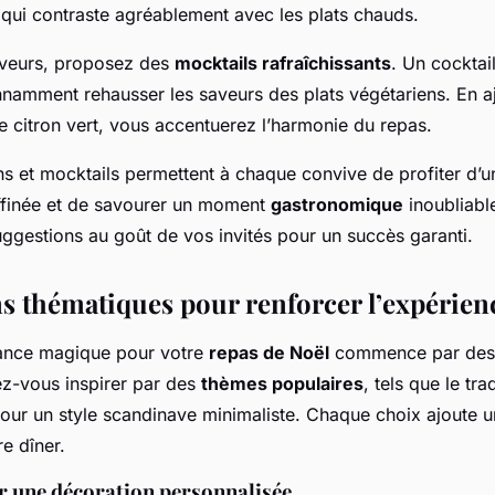
 qui contraste agréablement avec les plats chauds.
uveurs, proposez des
mocktails rafraîchissants
. Un cocktai
onnamment rehausser les saveurs des plats végétariens. En a
e citron vert, vous accentuerez l’harmonie du repas.
ns et mocktails permettent à chaque convive de profiter d’u
ffinée et de savourer un moment
gastronomique
inoubliabl
uggestions au goût de vos invités pour un succès garanti.
s thématiques pour renforcer l’expérien
ance magique pour votre
repas de Noël
commence par des 
ez-vous inspirer par des
thèmes populaires
, tels que le tr
pour un style scandinave minimaliste. Chaque choix ajoute 
re dîner.
r une décoration personnalisée