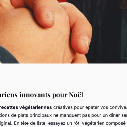
arien : créez un
tariens innovants pour Noël
recettes végétariennes
créatives pour épater vos convives
ec des plats
tions de plats principaux ne manquent pas pour un dîner sa
ginal. En tête de liste, essayez un rôti végétarien composé