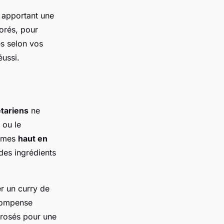
 apportant une
lorés, pour
es selon vos
éussi.
tariens
ne
 ou le
gumes
haut en
 des ingrédients
r un curry de
 compense
 rosés pour une