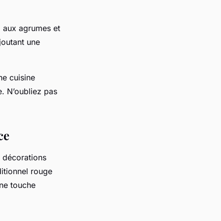
l aux agrumes et
joutant une
ne cuisine
e. N’oubliez pas
ce
décorations
aditionnel rouge
une touche