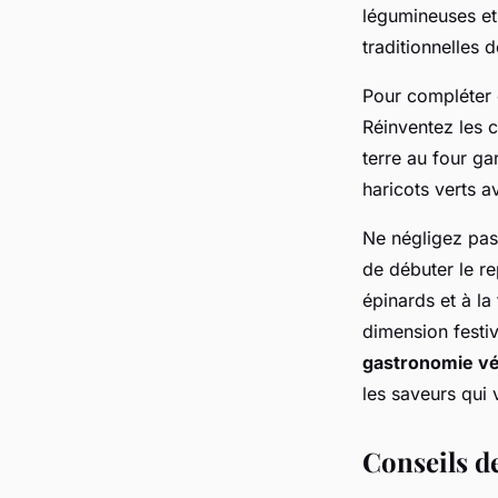
innovants et savour
légumineuses et
traditionnelles 
Alix
•
26 avril 2025
•
6 min de lecture
Pour compléter 
Réinventez les 
terre au four ga
haricots verts a
Ne négligez pas
de débuter le re
épinards et à l
dimension festiv
gastronomie vé
les saveurs qui 
Conseils de