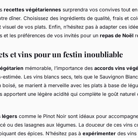
es
recettes végétariennes
surprendra vos convives tout en
otre dîner. Choisissez des ingrédients de qualité, frais et co
ait visuel de vos plats. Enfin, n’hésitez pas à adapter ces idé
s et les préférences de vos invités pour un
repas de Noël
r
s et vins pour un festin inoubliable
végétarien
mémorable, l’importance des
accords vins végé
s-estimée. Les vins blancs secs, tels que le Sauvignon Blanc
boisé, se marient à merveille avec les plats à base de lé
ns apportent une légère acidité qui complète le goût naturel
 légers
comme le Pinot Noir sont idéaux pour accompagne
icé ou des lasagnes aux légumes. La douceur de ces vins
 piquant des épices. N’hésitez pas à
expérimenter
des vins