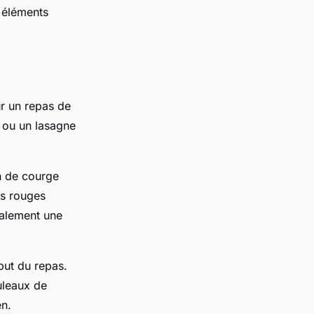
 éléments
ur un repas de
 ou un lasagne
n de courge
ns rouges
galement une
ébut du repas.
uleaux de
en.