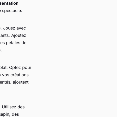
sentation
e spectacle.
s. Jouez avec
sants. Ajoutez
des pétales de
.
plat. Optez pour
à vos créations
entés, ajoutent
 Utilisez des
sapin, des