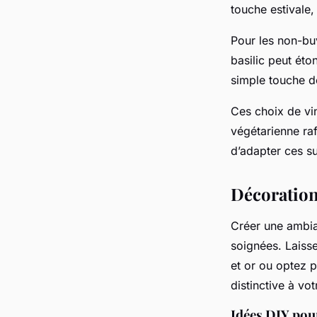
touche estivale,
Pour les non-b
basilic peut ét
simple touche d
Ces choix de vi
végétarienne ra
d’adapter ces s
Décoration
Créer une ambi
soignées. Laiss
et or ou optez 
distinctive à vot
Idées DIY pou