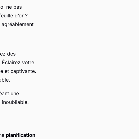
oi ne pas
uille d’or ?
nt agréablement
sez des
 Éclairez votre
e et captivante.
able.
réant une
inoubliable.
Une
planification