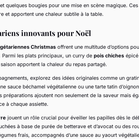
et quelques bougies pour une mise en scène magique. Ces
re et apportent une chaleur subtile à la table.
tariens innovants pour Noël
égétariennes Christmas
offrent une multitude d’options po
 Parmi les plats principaux, un curry de
pois chiches
épicé
saison apportent la chaleur du repas partagé.
agnements, explorez des idées originales comme un grati
e sauce béchamel végétalienne ou une tarte tatin d’oigno
s préparations ajoutent non seulement de la saveur mais é
ce à chaque assiette.
vre
jouent un rôle crucial pour éveiller les papilles dès le d
chées à base de purée de betterave et d’avocat ou des ro
égumes frais, accompagnés d’une sauce au yaourt végétali