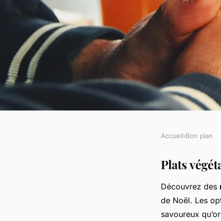
Accueil
›
Bon plan
BON PLAN
Festin de noël végét
Plats végé
Découvrez des
dîner éblouissant av
de Noël. Les op
savoureux qu’ori