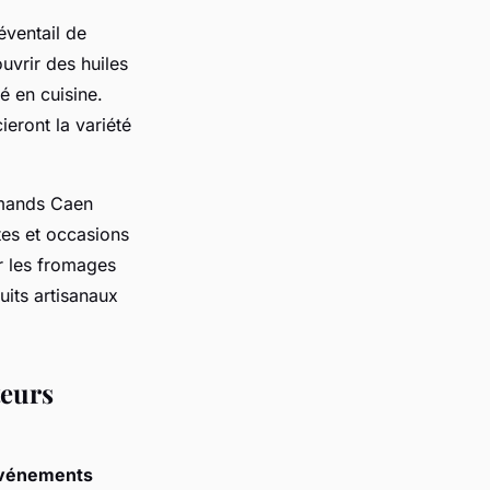
éventail de
uvrir des huiles
é en cuisine.
ieront la variété
urmands Caen
tes et occasions
r les fromages
uits artisanaux
teurs
vénements