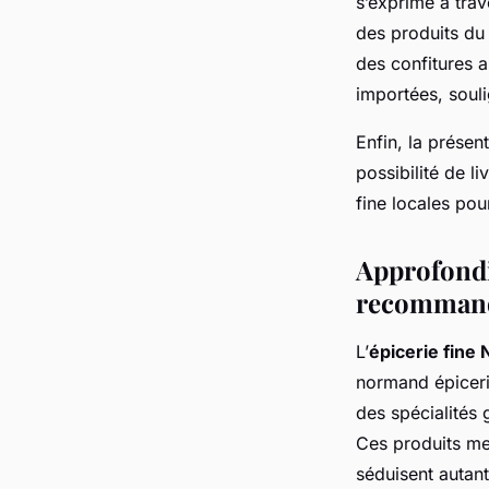
s’exprime à trav
des produits du
des confitures a
importées, soulig
Enfin, la présen
possibilité de l
fine locales pou
Approfondi
recommand
L’
épicerie fine
normand épiceri
des spécialités 
Ces produits me
séduisent autant