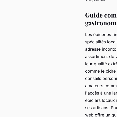
Alix
•
30 septembre 2025
•
4 min de lecture
Guide comp
gastronom
Les épiceries fi
spécialités loca
adresse inconto
assortiment de v
leur qualité ext
comme le cidre n
conseils personn
amateurs comme p
l'accès à une l
épiciers locaux 
ses artisans. Po
web offre un gu