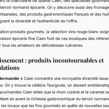
ers la charcuterie de qualité Caen, des spécialités gourman
 terroir normand épicerie. On y découvre aussi des fromage
rtisanales, des produits gastronomiques français et des huil
nant la diversité et l’authenticité de l’offre.
tation produits gourmets, la sélection vins rouge blanc soign
ivraison épicerie fine Caen font de ces boutiques des référe
r tous les amateurs de délicatesses culinaires.
ssement : produits incontournables et
ations
 Normandie
à Caen concentre une incroyable diversité issue 
e. On y trouve le célèbre Teurgoule, un dessert emblématiq
gourmandes Caen telles que le rhum cuisiné et le caramel au
ttent en avant la richesse gastronomique du terroir normand
 les locaux que les fins gourmets en quête de nouvelles sav