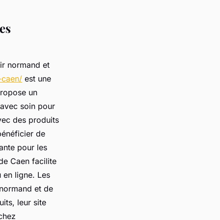
es
oir normand et
-caen/
est une
propose un
 avec soin pour
avec des produits
bénéficier de
ante pour les
de Caen facilite
 en ligne. Les
r normand et de
ts, leur site
 chez