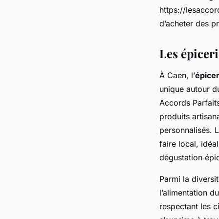
https://lesacco
d’acheter des pr
Les épicer
À Caen, l’
épice
unique autour d
Accords Parfait
produits artisan
personnalisés. L
faire local, id
dégustation épi
Parmi la diversi
l’alimentation d
respectant les c