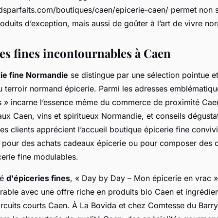
rdsparfaits.com/boutiques/caen/epicerie-caen/ permet non 
oduits d’exception, mais aussi de goûter à l’art de vivre no
ies fines incontournables à Caen
rie fine Normandie
se distingue par une sélection pointue e
u terroir normand épicerie. Parmi les adresses emblématiqu
s » incarne l’essence même du commerce de proximité Cae
aux Caen, vins et spiritueux Normandie, et conseils dégusta
es clients apprécient l’accueil boutique épicerie fine convivia
éal pour des achats cadeaux épicerie ou pour composer des c
cerie fine modulables.
té
d'épiceries fines
, « Day by Day – Mon épicerie en vrac »
urable avec une offre riche en produits bio Caen et ingrédien
ircuits courts Caen. À La Bovida et chez Comtesse du Barry, 