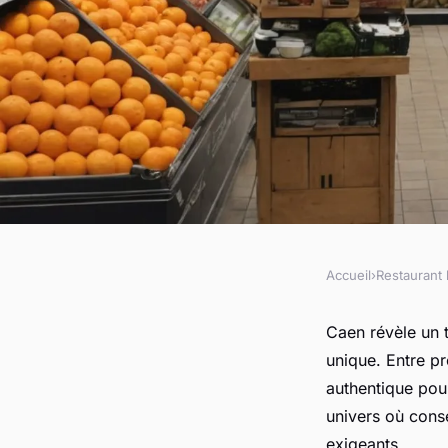
Accueil
›
Restaurant 
RESTAURANT BAR
À la découverte des 
Caen révèle un 
unique. Entre pr
l'épicerie fine à cae
authentique pour
univers où conse
exigeants.