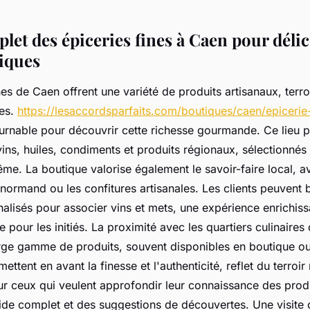
let des épiceries fines à Caen pour délic
iques
nes de Caen offrent une variété de produits artisanaux, terr
les.
https://lesaccordsparfaits.com/boutiques/caen/epicerie
urnable pour découvrir cette richesse gourmande. Ce lieu 
ins, huiles, condiments et produits régionaux, sélectionnés
rême. La boutique valorise également le savoir-faire local, 
ormand ou les confitures artisanales. Les clients peuvent 
alisés pour associer vins et mets, une expérience enrichiss
our les initiés. La proximité avec les quartiers culinaires 
arge gamme de produits, souvent disponibles en boutique ou
mettent en avant la finesse et l'authenticité, reflet du terroi
ur ceux qui veulent approfondir leur connaissance des produi
ide complet et des suggestions de découvertes. Une visite