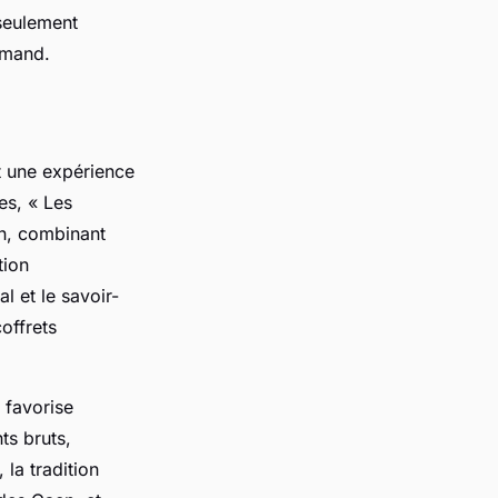
seulement
rmand.
t une expérience
es, « Les
n, combinant
tion
l et le savoir-
offrets
 favorise
ts bruts,
la tradition