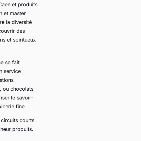
aen et produits
en et master
e la diversité
couvrir des
ns et spiritueux
e se fait
un service
stions
n, ou chocolats
iser le savoir-
icerie fine.
circuits courts
cheur produits.