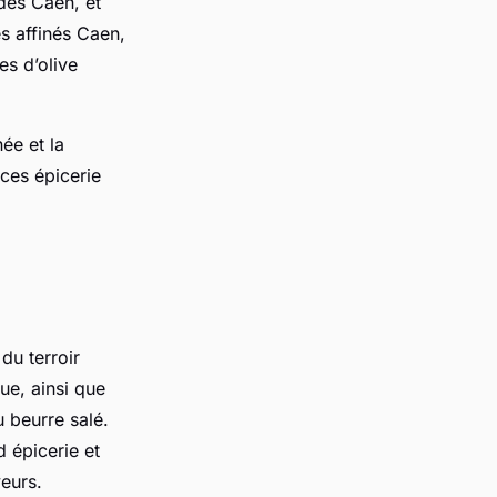
des Caen, et
s affinés Caen,
es d’olive
ée et la
nces épicerie
du terroir
ue, ainsi que
 beurre salé.
 épicerie et
eurs.