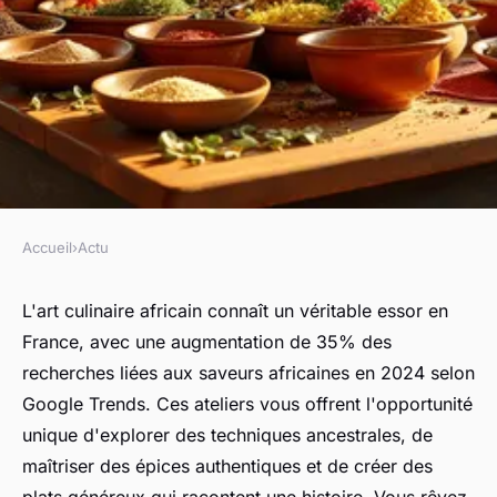
Accueil
›
Actu
ACTU
Découvrez les ateliers de
L'art culinaire africain connaît un véritable essor en
France, avec une augmentation de 35% des
cuisine africaine à montpellier
recherches liées aux saveurs africaines en 2024 selon
Google Trends. Ces ateliers vous offrent l'opportunité
Alix
•
7 mars 2026
•
7 min de lecture
unique d'explorer des techniques ancestrales, de
maîtriser des épices authentiques et de créer des